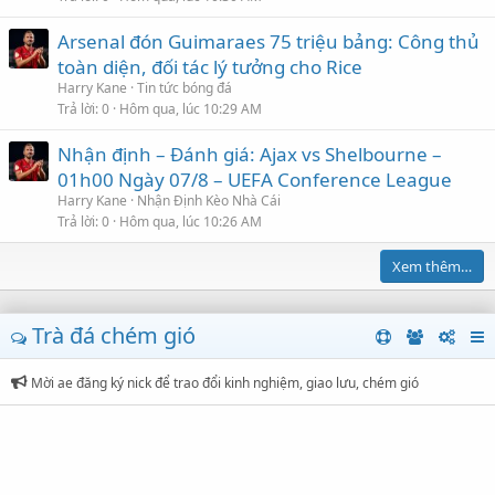
Arsenal đón Guimaraes 75 triệu bảng: Công thủ
toàn diện, đối tác lý tưởng cho Rice
Harry Kane
Tin tức bóng đá
Trả lời
0
Hôm qua, lúc 10:29 AM
Nhận định – Đánh giá: Ajax vs Shelbourne –
01h00 Ngày 07/8 – UEFA Conference League
Harry Kane
Nhận Định Kèo Nhà Cái
Trả lời
0
Hôm qua, lúc 10:26 AM
Xem thêm…
Trà đá chém gió
Mời ae đăng ký nick để trao đổi kinh nghiệm, giao lưu, chém gió