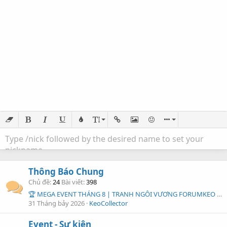
Xóa bỏ định dạng
In đậm
In nghiêng
Gạch dưới
Màu chữ
Kích thước
Chèn liên kết
Chèn ảnh
Mặt cười
Chèn
Type /nick followed by the desired name to set your
nickname.
Thông Báo Chung
Chủ đề
24
Bài viết
398
🏆 MEGA EVENT THÁNG 8 | TRANH NGÔI VƯƠNG FORUMKEO – TỔNG GIẢI THƯỞNG 12.000.000 VNĐ 👑
31 Tháng bảy 2026
KeoCollector
Event - Sự kiện