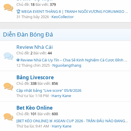
Chủ đề
18
Bài viết
379
🏆 MEGA EVENT THÁNG 8 | TRANH NGÔI VƯƠNG FORUMKEO – TỔNG GIẢI THƯỞNG 12.000.000 VNĐ 👑
31 Tháng bảy 2026
KeoCollector
Diễn Đàn Bóng Đá
Review Nhà Cái
Chủ đề
2
Bài viết
44
⚽️ Review Nhà Cái Uy Tín – Chia Sẻ Kinh Nghiệm Cá Cược Đỉnh Cao!
12 Tháng chín 2025
Nguoilangthang
Bảng Livescore
Chủ đề
338
Bài viết
856
Cập nhật bảng "Live score" 05/8/2026
Thứ tư lúc 1:18 PM
Harry Kane
Bet Kèo Online
Chủ đề
101
Bài viết
600
[BET KÈO ONLINE] 🚨 ASEAN CUP 2026 - TRẬN ĐẤU NÀO ĐANG ĐƯỢC CHỜ ĐỢI NHẤT?
Thứ ba lúc 9:41 AM
Harry Kane