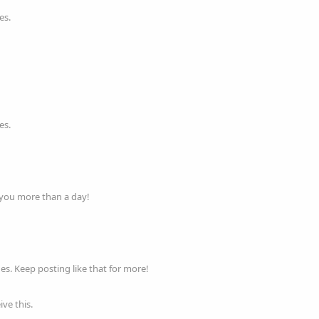
es.
es.
 you more than a day!
s. Keep posting like that for more!
ve this.