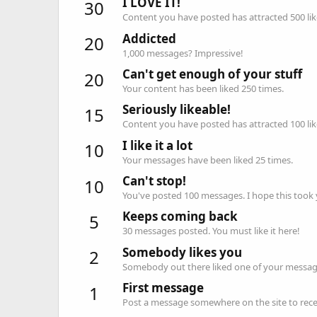
I LOVE IT!
30
Content you have posted has attracted 500 lik
Addicted
20
1,000 messages? Impressive!
Can't get enough of your stuff
20
Your content has been liked 250 times.
Seriously likeable!
15
Content you have posted has attracted 100 lik
I like it a lot
10
Your messages have been liked 25 times.
Can't stop!
10
You've posted 100 messages. I hope this took
Keeps coming back
5
30 messages posted. You must like it here!
Somebody likes you
2
Somebody out there liked one of your message
First message
1
Post a message somewhere on the site to recei