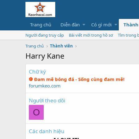
Trang chủ
Diễn đàn
Có gì mới
Thành
Người đang truy cập
Bài viết mới trong hồ sơ
Tìm trong b
Trang chủ
Thành viên
Harry Kane
Chữ ký
⚽ Đam mê bóng đá - Sống cùng đam mê!
forumkeo.com
Người theo dõi
O
Các danh hiệu