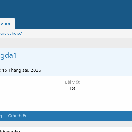
 viên
ài viết hồ sơ
ngda1
15 Tháng sáu 2026
Bài viết
18
g
Giới thiệu
inhbongda1.