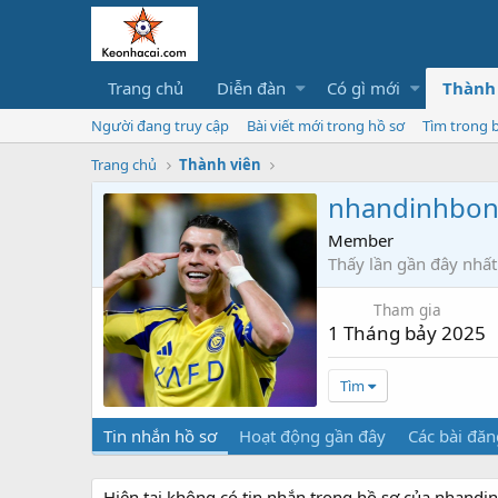
Trang chủ
Diễn đàn
Có gì mới
Thành
Người đang truy cập
Bài viết mới trong hồ sơ
Tìm trong b
Trang chủ
Thành viên
nhandinhbo
Member
Thấy lần gần đây nhất
Tham gia
1 Tháng bảy 2025
Tìm
Tin nhắn hồ sơ
Hoạt động gần đây
Các bài đăn
Hiện tại không có tin nhắn trong hồ sơ của nhand