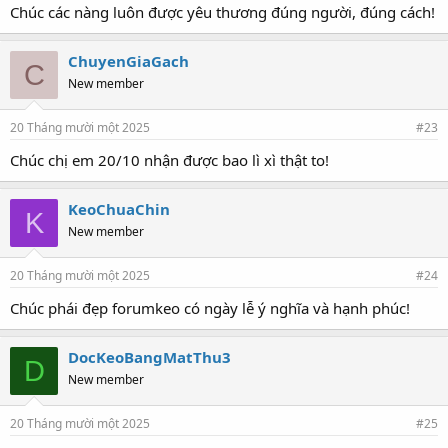
Chúc các nàng luôn được yêu thương đúng người, đúng cách!
ChuyenGiaGach
C
New member
20 Tháng mười một 2025
#23
Chúc chị em 20/10 nhận được bao lì xì thật to!
KeoChuaChin
K
New member
20 Tháng mười một 2025
#24
Chúc phái đẹp forumkeo có ngày lễ ý nghĩa và hạnh phúc!
DocKeoBangMatThu3
D
New member
20 Tháng mười một 2025
#25