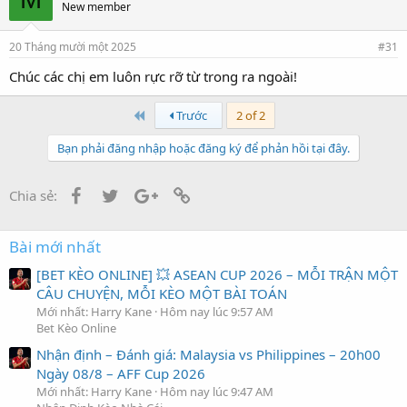
New member
20 Tháng mười một 2025
#31
Chúc các chị em luôn rực rỡ từ trong ra ngoài!
Đầu
Trước
2 of 2
Bạn phải đăng nhập hoặc đăng ký để phản hồi tại đây.
Facebook
Twitter
Google+
Link
Chia sẻ:
Bài mới nhất
[BET KÈO ONLINE] 💥 ASEAN CUP 2026 – MỖI TRẬN MỘT
CÂU CHUYỆN, MỖI KÈO MỘT BÀI TOÁN
Mới nhất: Harry Kane
Hôm nay lúc 9:57 AM
Bet Kèo Online
Nhận định – Đánh giá: Malaysia vs Philippines – 20h00
Ngày 08/8 – AFF Cup 2026
Mới nhất: Harry Kane
Hôm nay lúc 9:47 AM