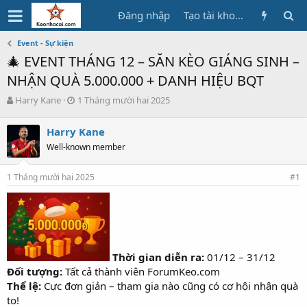
Đăng nhập
Tạo tài khoản
Event - Sự kiện
🎄 EVENT THÁNG 12 – SĂN KÈO GIÁNG SINH –
NHẬN QUÀ 5.000.000 + DANH HIỆU BQT
B
N
Harry Kane
1 Tháng mười hai 2025
ắ
g
t
à
Harry Kane
đ
y
Well-known member
ầ
b
u
ắ
t
1 Tháng mười hai 2025
#1
đ
ầ
u
Thời gian diễn ra:
01/12 – 31/12
Đối tượng:
Tất cả thành viên ForumKeo.com
Thể lệ:
Cực đơn giản – tham gia nào cũng có cơ hội nhận quà
to!