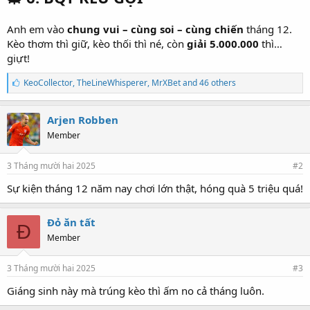
Anh em vào
chung vui – cùng soi – cùng chiến
tháng 12.
Kèo thơm thì giữ, kèo thối thì né, còn
giải 5.000.000
thì…
giựt!
T
KeoCollector
,
TheLineWhisperer
,
MrXBet and 46 others
h
í
c
Arjen Robben
h
Member
:
3 Tháng mười hai 2025
#2
Sự kiện tháng 12 năm nay chơi lớn thật, hóng quà 5 triệu quá!
Đỏ ăn tất
Đ
Member
3 Tháng mười hai 2025
#3
Giáng sinh này mà trúng kèo thì ấm no cả tháng luôn.