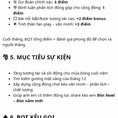
🎯 Dự đoán chính xác:
3 điểm
💬 Bình luận phân tích đóng góp cho cộng đồng:
1
điểm
💥 Bài nổi bật/được tương tác cao:
+2 điểm bonus
🌟 Tinh thần fair-play – văn minh:
+3 điểm
Cuối tháng, BQT tổng điểm + đánh giá phong độ để chọn ra
người thắng.
🎅
5. MỤC TIÊU SỰ KIỆN
Tăng tương tác và sôi động cho mùa bóng cuối năm
Tìm kiếm gương mặt vàng của tháng 12
Xây dựng cộng đồng chơi kèo văn minh – phân tích –
chất lượng
Giúp anh em có thêm động lực share kèo win
đón Noel
– đón năm mới
🎄
6. BQT KÊU GỌI