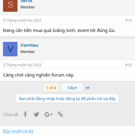
SeriA
S
Member
3 Tháng mười hai 2025
#19
Đang cần tiền mua quà Giáng Sinh, event tới đúng lúc.
VanHau
V
Member
3 Tháng mười hai 2025
#20
Càng chơi càng nghiện forum này.
Cuối
1 of 4
Tiếp
Bạn phải đăng nhập hoặc đăng ký để phản hồi tại đây.
Facebook
Twitter
Google+
Link
Chia sẻ:
Bài mới nhất