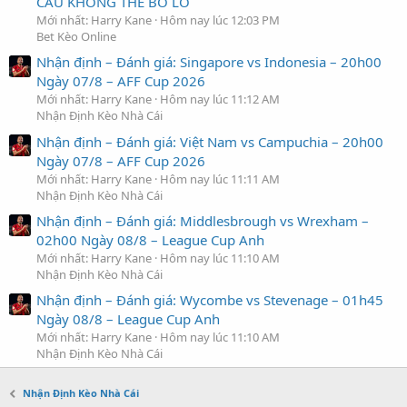
CẦU KHÔNG THỂ BỎ LỠ
Mới nhất: Harry Kane
Hôm nay lúc 12:03 PM
Bet Kèo Online
Nhận định – Đánh giá: Singapore vs Indonesia – 20h00
Ngày 07/8 – AFF Cup 2026
Mới nhất: Harry Kane
Hôm nay lúc 11:12 AM
Nhận Định Kèo Nhà Cái
Nhận định – Đánh giá: Việt Nam vs Campuchia – 20h00
Ngày 07/8 – AFF Cup 2026
Mới nhất: Harry Kane
Hôm nay lúc 11:11 AM
Nhận Định Kèo Nhà Cái
Nhận định – Đánh giá: Middlesbrough vs Wrexham –
02h00 Ngày 08/8 – League Cup Anh
Mới nhất: Harry Kane
Hôm nay lúc 11:10 AM
Nhận Định Kèo Nhà Cái
Nhận định – Đánh giá: Wycombe vs Stevenage – 01h45
Ngày 08/8 – League Cup Anh
Mới nhất: Harry Kane
Hôm nay lúc 11:10 AM
Nhận Định Kèo Nhà Cái
Nhận Định Kèo Nhà Cái