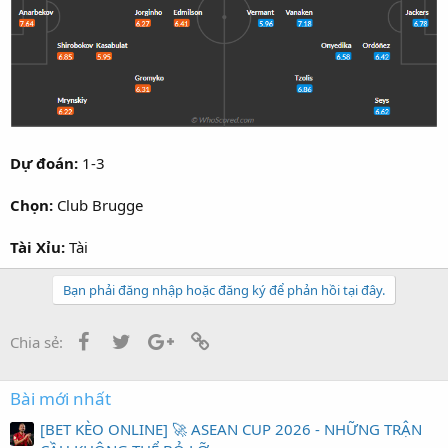
Dự đoán:
1-3
Chọn:
Club Brugge
Tài Xỉu:
Tài
Bạn phải đăng nhập hoặc đăng ký để phản hồi tại đây.
Facebook
Twitter
Google+
Link
Chia sẻ:
Bài mới nhất
[BET KÈO ONLINE] 🚀 ASEAN CUP 2026 - NHỮNG TRẬN