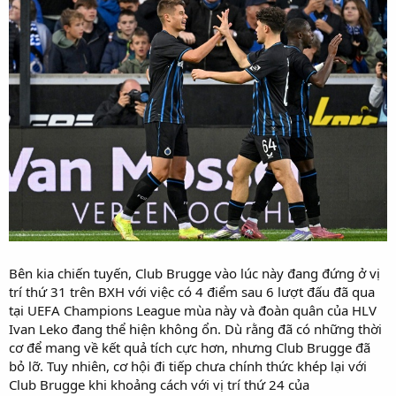
Bên kia chiến tuyến, Club Brugge vào lúc này đang đứng ở vị
trí thứ 31 trên BXH với việc có 4 điểm sau 6 lượt đấu đã qua
tại UEFA Champions League mùa này và đoàn quân của HLV
Ivan Leko đang thể hiện không ổn. Dù rằng đã có những thời
cơ để mang về kết quả tích cực hơn, nhưng Club Brugge đã
bỏ lỡ. Tuy nhiên, cơ hội đi tiếp chưa chính thức khép lại với
Club Brugge khi khoảng cách với vị trí thứ 24 của