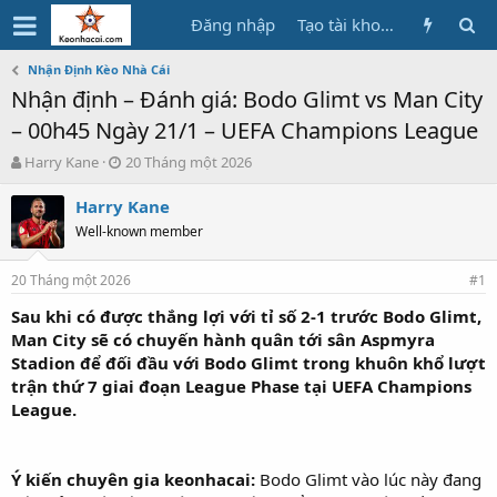
Đăng nhập
Tạo tài khoản
Nhận Định Kèo Nhà Cái
Nhận định – Đánh giá: Bodo Glimt vs Man City
– 00h45 Ngày 21/1 – UEFA Champions League
B
N
Harry Kane
20 Tháng một 2026
ắ
g
t
à
Harry Kane
đ
y
Well-known member
ầ
b
u
ắ
20 Tháng một 2026
t
#1
đ
Sau khi có được thắng lợi với tỉ số 2-1 trước Bodo Glimt,
ầ
Man City sẽ có chuyến hành quân tới sân Aspmyra
u
Stadion để đối đầu với Bodo Glimt trong khuôn khổ lượt
trận thứ 7 giai đoạn League Phase tại UEFA Champions
League.
Ý kiến chuyên gia keonhacai:
Bodo Glimt vào lúc này đang