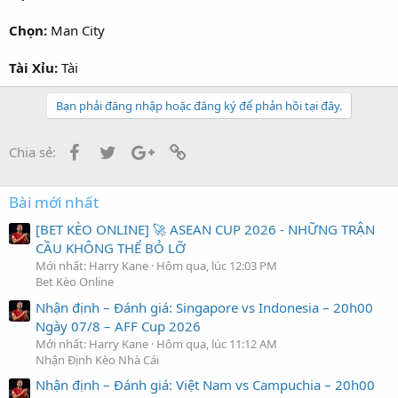
Chọn:
Man City
Tài Xỉu:
Tài
Bạn phải đăng nhập hoặc đăng ký để phản hồi tại đây.
Facebook
Twitter
Google+
Link
Chia sẻ:
Bài mới nhất
[BET KÈO ONLINE] 🚀 ASEAN CUP 2026 - NHỮNG TRẬN
CẦU KHÔNG THỂ BỎ LỠ
Mới nhất: Harry Kane
Hôm qua, lúc 12:03 PM
Bet Kèo Online
Nhận định – Đánh giá: Singapore vs Indonesia – 20h00
Ngày 07/8 – AFF Cup 2026
Mới nhất: Harry Kane
Hôm qua, lúc 11:12 AM
Nhận Định Kèo Nhà Cái
Nhận định – Đánh giá: Việt Nam vs Campuchia – 20h00