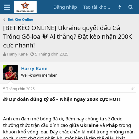
Đăng nhập
Tạo tài khoản
Bet Kèo Online
[BET KÈO ONLINE] Ukraine quyết đấu Gà
Trống Gô-loa 🐓 Ai thắng? Đặt kèo nhận 200K
cực nhanh!
B
N
Harry Kane
5 Tháng chín 2025
ắ
g
t
à
Harry Kane
đ
y
Well-known member
ầ
b
u
ắ
t
5 Tháng chín 2025
#1
đ
ầ
🎁
Dự đoán đúng tỷ số – Nhận ngay 200K cực HOT!
u
Anh em đam mê bóng đá ơi, đêm nay chúng ta sẽ được
thưởng thức trận cầu đỉnh cao giữa
Ukraine
và
Pháp
trong
khuôn khổ vòng loại. Đây chắc chắn là một trong những màn
so tài được chờ đợi nhất, khi một bên là tập thể giàu khát