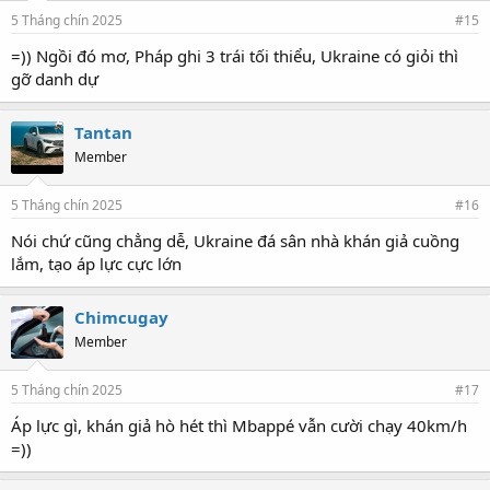
5 Tháng chín 2025
#15
=)) Ngồi đó mơ, Pháp ghi 3 trái tối thiểu, Ukraine có giỏi thì
gỡ danh dự
Tantan
Member
5 Tháng chín 2025
#16
Nói chứ cũng chẳng dễ, Ukraine đá sân nhà khán giả cuồng
lắm, tạo áp lực cực lớn
Chimcugay
Member
5 Tháng chín 2025
#17
Áp lực gì, khán giả hò hét thì Mbappé vẫn cười chạy 40km/h
=))