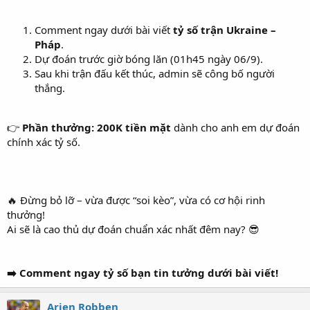
Comment ngay dưới bài viết
tỷ số trận Ukraine –
Pháp
.
Dự đoán trước giờ bóng lăn (01h45 ngày 06/9).
Sau khi trận đấu kết thúc, admin sẽ công bố người
thắng.
👉
Phần thưởng: 200K tiền mặt
dành cho anh em dự đoán
chính xác tỷ số.
🔥 Đừng bỏ lỡ – vừa được “soi kèo”, vừa có cơ hội rinh
thưởng!
Ai sẽ là cao thủ dự đoán chuẩn xác nhất đêm nay? 😎
➡️ Comment ngay tỷ số bạn tin tưởng dưới bài viết!
Arjen Robben