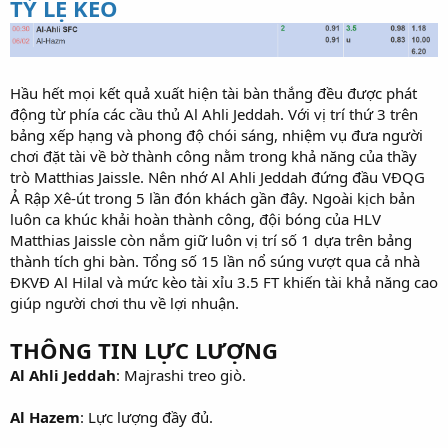
TỶ LỆ KÈO
Hầu hết mọi kết quả xuất hiện tài bàn thắng đều được phát
động từ phía các cầu thủ Al Ahli Jeddah. Với vị trí thứ 3 trên
bảng xếp hạng và phong độ chói sáng, nhiệm vụ đưa người
chơi đặt tài về bờ thành công nằm trong khả năng của thầy
trò Matthias Jaissle. Nên nhớ Al Ahli Jeddah đứng đầu VĐQG
Ả Rập Xê-út trong 5 lần đón khách gần đây. Ngoài kịch bản
luôn ca khúc khải hoàn thành công, đội bóng của HLV
Matthias Jaissle còn nắm giữ luôn vị trí số 1 dựa trên bảng
thành tích ghi bàn. Tổng số 15 lần nổ súng vượt qua cả nhà
ĐKVĐ Al Hilal và mức kèo tài xỉu 3.5 FT khiến tài khả năng cao
giúp người chơi thu về lợi nhuận.
THÔNG TIN LỰC LƯỢNG
Al Ahli Jeddah
: Majrashi treo giò.
Al Hazem
: Lực lượng đầy đủ.