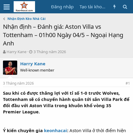
Đăng nhập
Tạo tài khoản
Nhận Định Kèo Nhà Cái
Nhận định – Đánh giá: Aston Villa vs
Tottenham – 01h00 Ngày 04/5 – Ngoại Hạng
Anh
B
N
Harry Kane
3 Tháng năm 2026
ắ
g
t
à
Harry Kane
đ
y
Well-known member
ầ
b
u
ắ
3 Tháng năm 2026
t
#1
đ
Sau khi có được thắng lợi với tỉ số 1-0 trước Wolves,
ầ
Tottenham sẽ có chuyến hành quân tới sân Villa Park để
u
đối đầu với Aston Villa trong khuôn khổ vòng 35
Premier League.
Ý kiến chuyên gia
keonhacai
:
Aston Villa ở thời điểm hiện