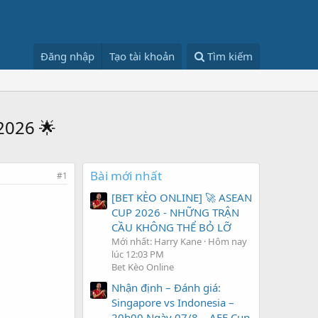
Đăng nhập
Tạo tài khoản
Tìm kiếm
2026 🌟
Bài mới nhất
#1
[BET KÈO ONLINE] 🚀 ASEAN
CUP 2026 - NHỮNG TRẬN
CẦU KHÔNG THỂ BỎ LỠ
Mới nhất: Harry Kane
Hôm nay
lúc 12:03 PM
Bet Kèo Online
Nhận định – Đánh giá:
Singapore vs Indonesia –
20h00 Ngày 07/8 – AFF Cup