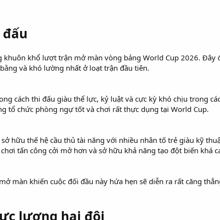
n đấu
ng khuôn khổ lượt trận mở màn vòng bảng World Cup 2026. Đây 
ằng và khó lường nhất ở loạt trận đầu tiên.
ong cách thi đấu giàu thể lực, kỷ luật và cực kỳ khó chịu trong các
ng tổ chức phòng ngự tốt và chơi rất thực dụng tại World Cup.
sở hữu thế hệ cầu thủ tài năng với nhiều nhân tố trẻ giàu kỹ thuậ
chơi tấn công cởi mở hơn và sở hữu khả năng tạo đột biến khá c
 mở màn khiến cuộc đối đầu này hứa hẹn sẽ diễn ra rất căng thẳn
lực lượng hai đội