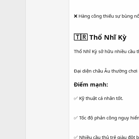
❌ Hàng công thiếu sự bùng nổ
🇹🇷 Thổ Nhĩ Kỳ
Thổ Nhĩ Kỳ sở hữu nhiều cầu th
Đại diện châu Âu thường chơi 
Điểm mạnh:
✅ Kỹ thuật cá nhân tốt.
✅ Tốc độ phản công nguy hiể
✅ Nhiều cầu thủ trẻ giàu đột b