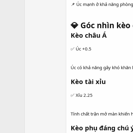
📌 Úc mạnh ở khả năng phòng
💎 Góc nhìn kèo
Kèo châu Á
✅ Úc +0.5
Úc có khả năng gây khó khăn lớ
Kèo tài xỉu
✅ Xỉu 2.25
Tính chất trận mở màn khiến 
Kèo phụ đáng chú 