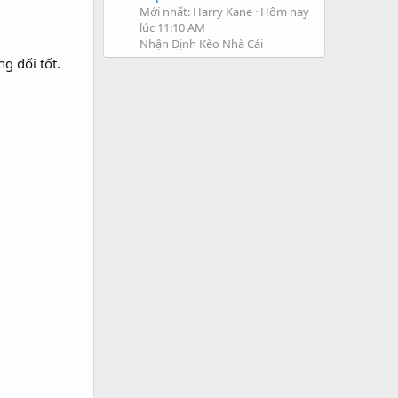
Mới nhất: Harry Kane
Hôm nay
lúc 11:10 AM
Nhận Định Kèo Nhà Cái
g đối tốt.