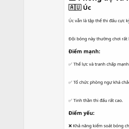
🇦🇺 Úc
Úc vẫn là tập thể thi đấu cực 
Đội bóng này thường chơi rất l
Điểm mạnh:
✅ Thể lực và tranh chấp mạnh
✅ Tổ chức phòng ngự khá chắ
✅ Tinh thần thi đấu rất cao.
Điểm yếu:
❌ Khả năng kiểm soát bóng c