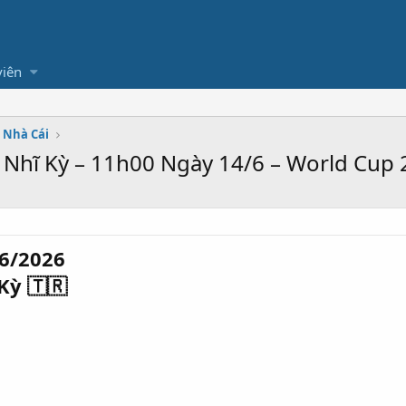
viên
 Nhà Cái
 Nhĩ Kỳ – 11h00 Ngày 14/6 – World Cup 
6/2026
Kỳ 🇹🇷