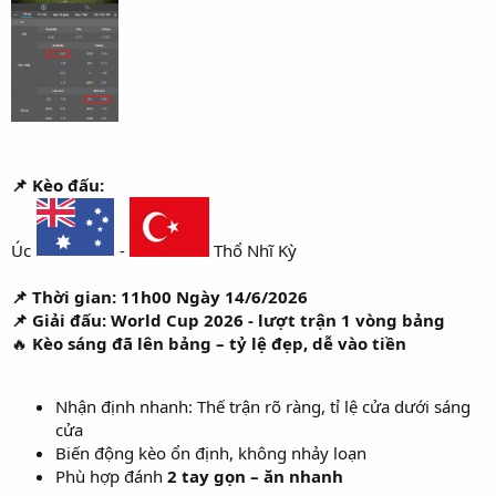
📌 Kèo đấu:
Úc
-
Thổ Nhĩ Kỳ
📌 Thời gian:
11h00 Ngày 14/6/2026
📌 Giải đấu:
World Cup 2026 - lượt trận 1 vòng bảng
🔥
Kèo sáng đã lên bảng – tỷ lệ đẹp, dễ vào tiền
Nhận định nhanh: Thế trận rõ ràng, tỉ lệ cửa dưới sáng
cửa
Biến động kèo ổn định, không nhảy loạn
Phù hợp đánh
2 tay gọn – ăn nhanh