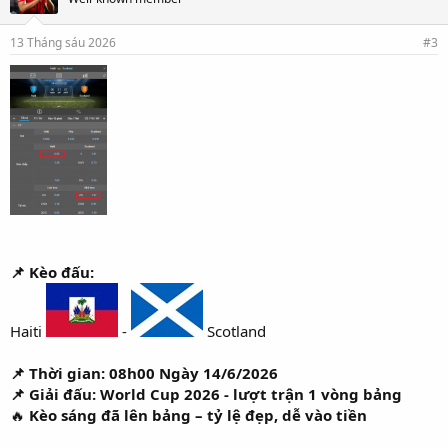
13 Tháng sáu 2026
#3
📌 Kèo đấu:
Haiti
-
Scotland
📌 Thời gian:
08h00 Ngày 14/6/2026
📌 Giải đấu:
World Cup 2026 - lượt trận 1 vòng bảng
🔥
Kèo sáng đã lên bảng – tỷ lệ đẹp, dễ vào tiền