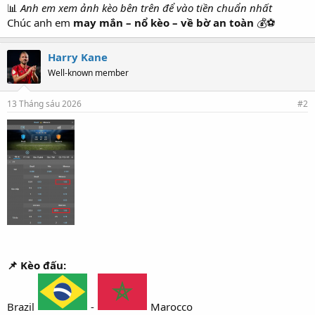
📊
Anh em xem ảnh kèo bên trên để vào tiền chuẩn nhất
Chúc anh em
may mắn – nổ kèo – về bờ an toàn
💰⚽
Harry Kane
Well-known member
13 Tháng sáu 2026
#2
📌 Kèo đấu:
Brazil
-
Marocco