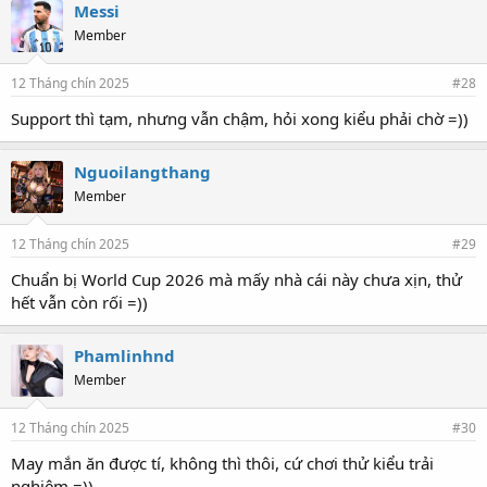
Messi
Member
12 Tháng chín 2025
#28
Support thì tạm, nhưng vẫn chậm, hỏi xong kiểu phải chờ =))
Nguoilangthang
Member
12 Tháng chín 2025
#29
Chuẩn bị World Cup 2026 mà mấy nhà cái này chưa xịn, thử
hết vẫn còn rối =))
Phamlinhnd
Member
12 Tháng chín 2025
#30
May mắn ăn được tí, không thì thôi, cứ chơi thử kiểu trải
nghiệm =))