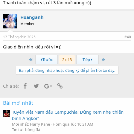
Thanh toán chậm vl, rút 3 lần mới xong =))
Hoanganh
Member
12 Tháng chín 2025
#40
Giao diện nhìn kiểu rối vl =))
Đầu
Cuối
Trước
2 of 3
Tiếp
Bạn phải đăng nhập hoặc đăng ký để phản hồi tại đây.
Facebook
Twitter
Google+
Link
Chia sẻ:
Bài mới nhất
Tuyển Việt Nam đấu Campuchia: Đừng xem nhẹ ‘chiến
binh Angkor’
Mới nhất: Harry Kane
Hôm qua, lúc 10:31 AM
Tin tức bóng đá