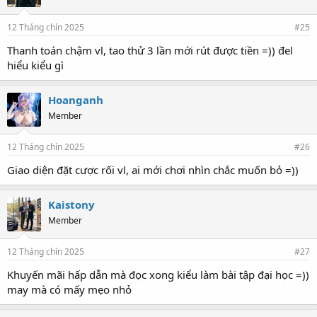
12 Tháng chín 2025
#25
Thanh toán chậm vl, tao thử 3 lần mới rút được tiền =)) đel
hiểu kiểu gì
Hoanganh
Member
12 Tháng chín 2025
#26
Giao diện đặt cược rối vl, ai mới chơi nhìn chắc muốn bỏ =))
Kaistony
Member
12 Tháng chín 2025
#27
Khuyến mãi hấp dẫn mà đọc xong kiểu làm bài tập đại học =))
may mà có mấy mẹo nhỏ