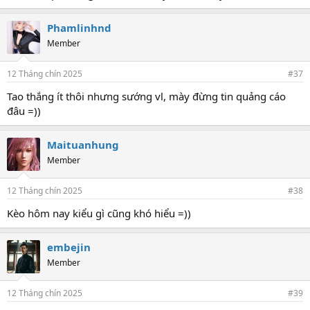
Phamlinhnd
Member
12 Tháng chín 2025
#37
Tao thắng ít thôi nhưng sướng vl, mày đừng tin quảng cáo
đâu =))
Maituanhung
Member
12 Tháng chín 2025
#38
Kèo hôm nay kiểu gì cũng khó hiểu =))
embejin
Member
12 Tháng chín 2025
#39