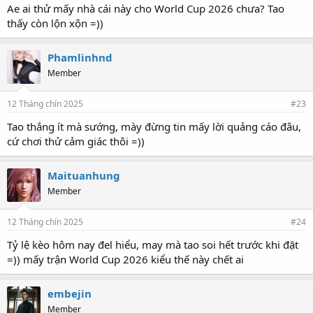
Ae ai thử mấy nhà cái này cho World Cup 2026 chưa? Tao
thấy còn lộn xộn =))
Phamlinhnd
Member
12 Tháng chín 2025
#23
Tao thắng ít mà sướng, mày đừng tin mấy lời quảng cáo đâu,
cứ chơi thử cảm giác thôi =))
Maituanhung
Member
12 Tháng chín 2025
#24
Tỷ lệ kèo hôm nay đel hiểu, may mà tao soi hết trước khi đặt
=)) mấy trận World Cup 2026 kiểu thế này chết ai
embejin
Member