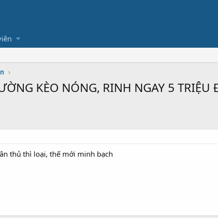
viên
ện
RƯỜNG KÈO NÓNG, RINH NGAY 5 TRIỆU 
tuân thủ thì loại, thế mới minh bạch