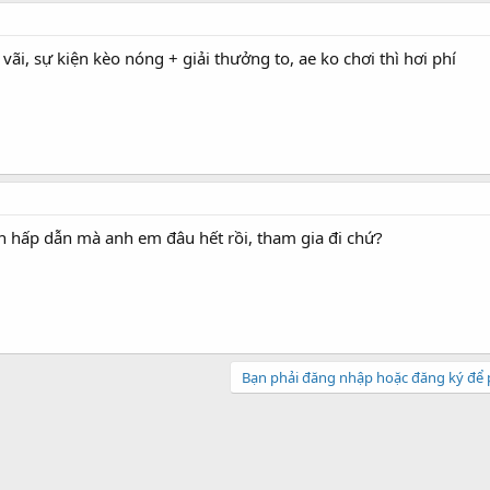
vãi, sự kiện kèo nóng + giải thưởng to, ae ko chơi thì hơi phí
ện hấp dẫn mà anh em đâu hết rồi, tham gia đi chứ?
Bạn phải đăng nhập hoặc đăng ký để p